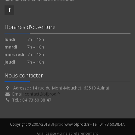
Horaires d'ouverture
lundi
7h – 18h
mardi
7h – 18h
mercredi
7h – 18h
jeudi
7h – 18h
Nous contacter
Adresse : 14 rue du Mont-Mouchet, 63510 Aulnat
Email:
contact@bfprod.fr
Tél. : 04 73 60 38 47
Copyright © 2007-2018
BFprod
www.bfprod.fr - Tél: 04.73.60.38.47.
Grafics site vitrine et référencement