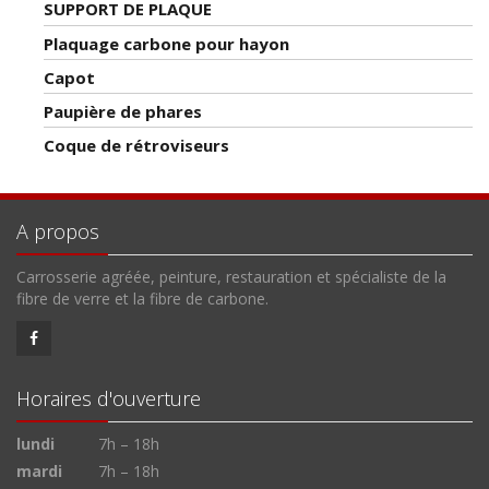
SUPPORT DE PLAQUE
Plaquage carbone pour hayon
Capot
Paupière de phares
Coque de rétroviseurs
A propos
Carrosserie agréée, peinture, restauration et spécialiste de la
fibre de verre et la fibre de carbone.
Horaires d'ouverture
lundi
7h – 18h
mardi
7h – 18h