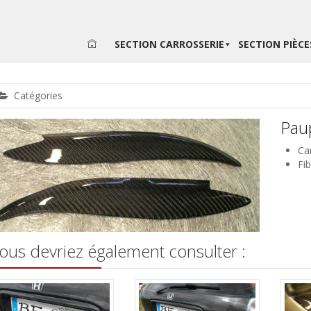
SECTION CARROSSERIE
SECTION PIÈC
Catégories
Pau
Ca
Fib
ous devriez également consulter :