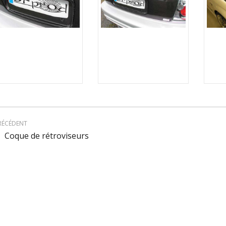
Plaquage
Support de
carbone
plaque
pour hayon
RÉCÉDENT
Coque de rétroviseurs