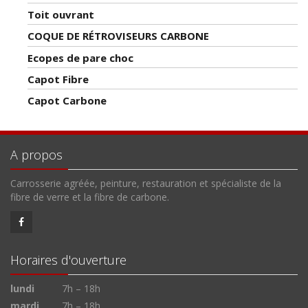
Toit ouvrant
COQUE DE RÉTROVISEURS CARBONE
Ecopes de pare choc
Capot Fibre
Capot Carbone
A propos
Carrosserie agréée, peinture, restauration et spécialiste de la
fibre de verre et la fibre de carbone.
Horaires d'ouverture
lundi
7h – 18h
mardi
7h – 18h