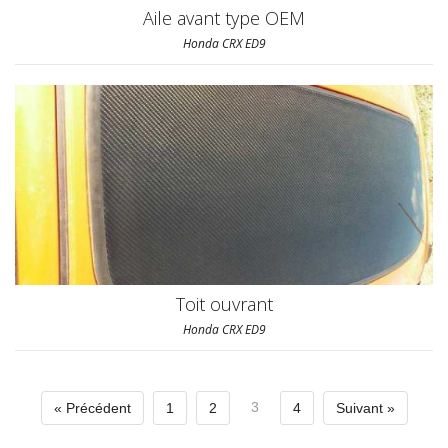
Aile avant type OEM
Honda CRX ED9
Toit ouvrant
Honda CRX ED9
3
« Précédent
1
2
4
Suivant »