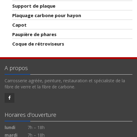
Support de plaque
Plaquage carbone pour hayon
Capot
Paupière de phares
Coque de rétroviseurs
A propos
Carrosserie agréée, peinture, restauration et spécialiste de la
fibre de verre et la fibre de carbone.
Horaires d'ouverture
lundi
7h – 18h
mardi
7h – 18h