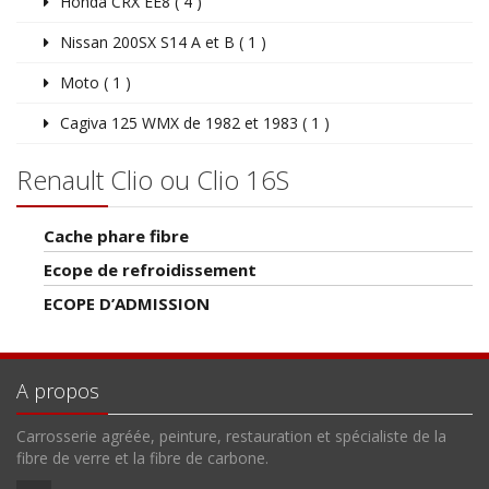
Honda CRX EE8 ( 4 )
Nissan 200SX S14 A et B ( 1 )
Moto ( 1 )
Cagiva 125 WMX de 1982 et 1983 ( 1 )
Renault Clio ou Clio 16S
Cache phare fibre
Ecope de refroidissement
ECOPE D’ADMISSION
A propos
Carrosserie agréée, peinture, restauration et spécialiste de la
fibre de verre et la fibre de carbone.